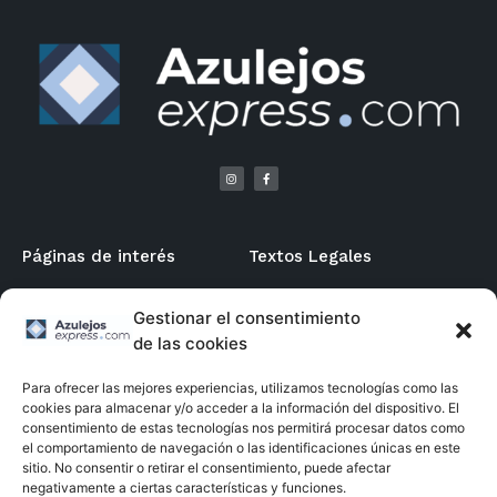
Páginas de interés
Textos Legales
Mi Cuenta / Registro
Aviso Legal
Gestionar el consentimiento
de las cookies
Formas de Pago
Política de Privacidad
Condiciones Generales
Política de Cookies
Para ofrecer las mejores experiencias, utilizamos tecnologías como las
Declaración de Accesibilidad
cookies para almacenar y/o acceder a la información del dispositivo. El
Menú
Contacto
consentimiento de estas tecnologías nos permitirá procesar datos como
el comportamiento de navegación o las identificaciones únicas en este
sitio. No consentir o retirar el consentimiento, puede afectar
Inicio
964 78 42 46
negativamente a ciertas características y funciones.