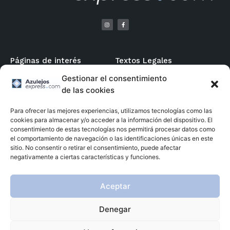
Páginas de interés
Textos Legales
Gestionar el consentimiento
Mi Cuenta / Registro
Aviso Legal
de las cookies
Formas de Pago
Política de Privacidad
Condiciones Generales
Política de Cookies
Para ofrecer las mejores experiencias, utilizamos tecnologías como las
cookies para almacenar y/o acceder a la información del dispositivo. El
Declaración de Accesibilidad
consentimiento de estas tecnologías nos permitirá procesar datos como
Menú
Contacto
el comportamiento de navegación o las identificaciones únicas en este
sitio. No consentir o retirar el consentimiento, puede afectar
Inicio
964 78 42 46
negativamente a ciertas características y funciones.
Tienda
info@azulejosexpress.com
Firmas
Polígono Estadio Nave 21 12004
Aceptar
Castellón (España)
Contacto
Denegar