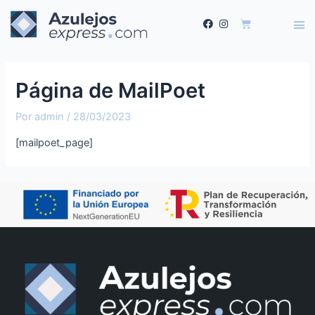
Página de MailPoet
Por
admin
/
28/03/2023
[mailpoet_page]